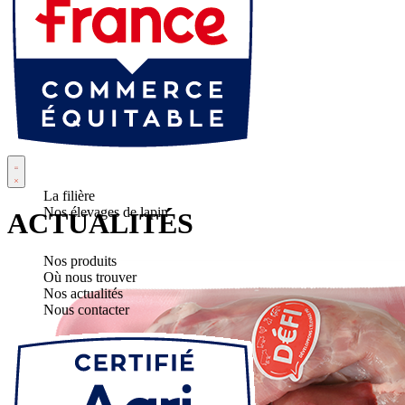
La filière
Nos élevages de lapin
ACTUALITÉS
Nos produits
Où nous trouver
Nos actualités
Nous contacter